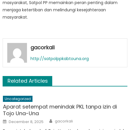
masyarakat, Satpol PP memainkan peran penting dalam
menjaga ketertiban dan melindungi kesejahteraan
masyarakat.
gacorkali
http://satpolppkabtouna.org
Related Articles
Uncategorized
Aparat setempat menindak PKL tanpa izin di
Tojo Una-Una
Author
Posted
gacorkali
December 8, 2025
on