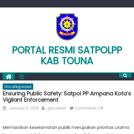
Skip
to
content
PORTAL RESMI SATPOLPP
KAB TOUNA
Uncategorized
Ensuring Public Safety: Satpol PP Ampana Kota’s
Vigilant Enforcement
Posted
Author
on
January 5, 2026
gacorkali
Comments Off
on
Ensuring
Public
Memastikan keselamatan publik merupakan prioritas utama
Safety: