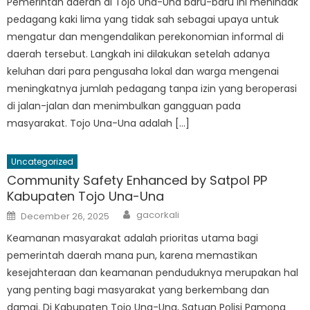
Pemerintah daerah di Tojo Una-Una baru-baru ini menindak
pedagang kaki lima yang tidak sah sebagai upaya untuk
mengatur dan mengendalikan perekonomian informal di
daerah tersebut. Langkah ini dilakukan setelah adanya
keluhan dari para pengusaha lokal dan warga mengenai
meningkatnya jumlah pedagang tanpa izin yang beroperasi
di jalan-jalan dan menimbulkan gangguan pada
masyarakat. Tojo Una-Una adalah […]
Uncategorized
Community Safety Enhanced by Satpol PP
Kabupaten Tojo Una-Una
Author
Posted
gacorkali
December 26, 2025
on
Keamanan masyarakat adalah prioritas utama bagi
pemerintah daerah mana pun, karena memastikan
kesejahteraan dan keamanan penduduknya merupakan hal
yang penting bagi masyarakat yang berkembang dan
damai. Di Kabupaten Tojo Una-Una, Satuan Polisi Pamong