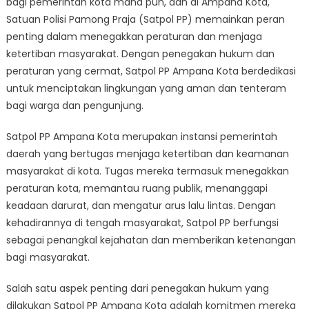
bagi pemerintah kota mana pun, dan di Ampana Kota,
Satpol
PP
Satuan Polisi Pamong Praja (Satpol PP) memainkan peran
Ampana
penting dalam menegakkan peraturan dan menjaga
Kota’s
ketertiban masyarakat. Dengan penegakan hukum dan
Vigilant
peraturan yang cermat, Satpol PP Ampana Kota berdedikasi
Enforcement
untuk menciptakan lingkungan yang aman dan tenteram
bagi warga dan pengunjung.
Satpol PP Ampana Kota merupakan instansi pemerintah
daerah yang bertugas menjaga ketertiban dan keamanan
masyarakat di kota. Tugas mereka termasuk menegakkan
peraturan kota, memantau ruang publik, menanggapi
keadaan darurat, dan mengatur arus lalu lintas. Dengan
kehadirannya di tengah masyarakat, Satpol PP berfungsi
sebagai penangkal kejahatan dan memberikan ketenangan
bagi masyarakat.
Salah satu aspek penting dari penegakan hukum yang
dilakukan Satpol PP Ampana Kota adalah komitmen mereka