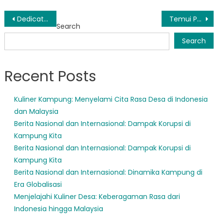
Post
Dedicated Enforcement: The Work of Patroli Satpol PP Tojo Una-Una
Temui Petugas Satpol PP Ampana Tete yang Berdedikasi Jaga Keamanan Kota
Search
navigation
Search
Recent Posts
Kuliner Kampung: Menyelami Cita Rasa Desa di Indonesia
dan Malaysia
Berita Nasional dan Internasional: Dampak Korupsi di
Kampung Kita
Berita Nasional dan Internasional: Dampak Korupsi di
Kampung Kita
Berita Nasional dan Internasional: Dinamika Kampung di
Era Globalisasi
Menjelajahi Kuliner Desa: Keberagaman Rasa dari
Indonesia hingga Malaysia