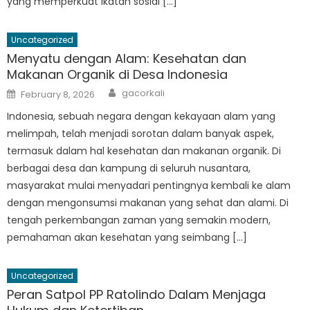
yang memperkuat ikatan sosial […]
Uncategorized
Menyatu dengan Alam: Kesehatan dan
Makanan Organik di Desa Indonesia
Author
Posted
gacorkali
February 8, 2026
on
Indonesia, sebuah negara dengan kekayaan alam yang
melimpah, telah menjadi sorotan dalam banyak aspek,
termasuk dalam hal kesehatan dan makanan organik. Di
berbagai desa dan kampung di seluruh nusantara,
masyarakat mulai menyadari pentingnya kembali ke alam
dengan mengonsumsi makanan yang sehat dan alami. Di
tengah perkembangan zaman yang semakin modern,
pemahaman akan kesehatan yang seimbang […]
Uncategorized
Peran Satpol PP Ratolindo Dalam Menjaga