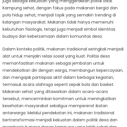
juga sebagai kekuatan yang menggerakkan politik lokal.
Tradisional
yang
Kampung sehat, dengan fokus pada makanan bergizi dan
Menjadi
pola hidup sehat, menjadi topik yang semakin trending di
Kekuatan
kalangan masyarakat. Makanan tidak hanya memenuhi
dalam
kebutuhan fisiologis, tetapi juga menjadi simbol identitas
Politik
budaya dan kebersamaan dalam komunitas desa.
Desa
Dalam konteks politik, makanan tradisional seringkali menjadi
alat untuk menjalin relasi sosial yang kuat. Politisi desa
memanfaatkan makanan sebagai jembatan untuk
mendekatkan diri dengan warga, membangun kepercayaan,
dan mengajak partisipasi aktif dalam berbagai kegiatan,
termasuk acara olahraga seperti sepak bola dan basket.
Makanan sehat yang ditawarkan dalam acara-acara
tersebut, mencerminkan komitmen untuk meningkatkan
kesehatan masyarakat sekaligus mempererat ikatan
antarwarga. Melalui pendekatan ini, makanan tradisional
bertransformasi menjadi kekuatan dalam politik desa dan