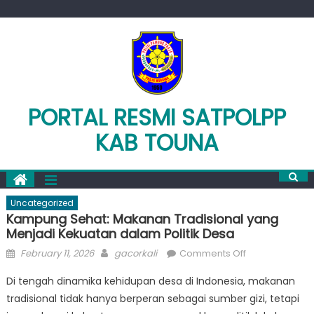
Skip
to
content
PORTAL RESMI SATPOLPP
KAB TOUNA
Uncategorized
Kampung Sehat: Makanan Tradisional yang
Menjadi Kekuatan dalam Politik Desa
Posted
Author
on
February 11, 2026
gacorkali
Comments Off
on
Kampung
Di tengah dinamika kehidupan desa di Indonesia, makanan
Sehat:
tradisional tidak hanya berperan sebagai sumber gizi, tetapi
Makanan