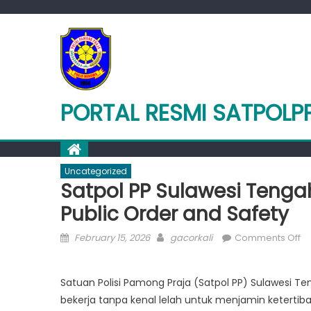
Skip
to
content
PORTAL RESMI SATPOLP
Uncategorized
Satpol PP Sulawesi Tenga
Public Order and Safety
Posted
Author
o
February 15, 2026
gacorkali
Comments Off
on
Sa
PP
Satuan Polisi Pamong Praja (Satpol PP) Sulawesi 
Su
bekerja tanpa kenal lelah untuk menjamin keterti
T