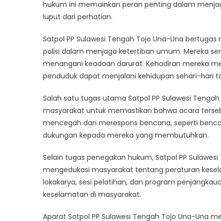
To
hukum ini memainkan peran penting dalam menjag
U
luput dari perhatian.
Un
Gu
Satpol PP Sulawesi Tengah Tojo Una-Una bertuga
of
polisi dalam menjaga ketertiban umum. Mereka sering
Pu
menangani keadaan darurat. Kehadiran mereka 
Or
penduduk dapat menjalani kehidupan sehari-hari ta
a
Sa
Salah satu tugas utama Satpol PP Sulawesi Teng
masyarakat untuk memastikan bahwa acara tersebu
mencegah dan merespons bencana, seperti benca
dukungan kepada mereka yang membutuhkan.
Selain tugas penegakan hukum, Satpol PP Sulawesi
mengedukasi masyarakat tentang peraturan kesel
lokakarya, sesi pelatihan, dan program penjang
keselamatan di masyarakat.
Aparat Satpol PP Sulawesi Tengah Tojo Una-Una m