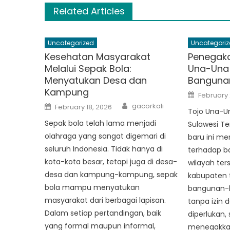
Related Articles
Uncategorized
Uncategoriz
Kesehatan Masyarakat
Penegaka
Melalui Sepak Bola:
Una-Una
Menyatukan Desa dan
Bangunan
Kampung
Posted
February 
on
Author
Posted
gacorkali
February 18, 2026
on
Tojo Una-U
Sepak bola telah lama menjadi
Sulawesi Te
olahraga yang sangat digemari di
baru ini me
seluruh Indonesia. Tidak hanya di
terhadap ba
kota-kota besar, tetapi juga di desa-
wilayah ter
desa dan kampung-kampung, sepak
kabupaten 
bola mampu menyatukan
bangunan-
masyarakat dari berbagai lapisan.
tanpa izin 
Dalam setiap pertandingan, baik
diperlukan,
yang formal maupun informal,
menegakkan