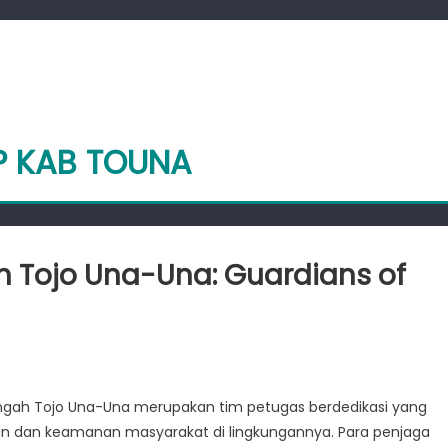
P KAB TOUNA
h Tojo Una-Una: Guardians of
n
tpol
Tengah Tojo Una-Una merupakan tim petugas berdedikasi yang
lawesi
ban dan keamanan masyarakat di lingkungannya. Para penjaga
engah