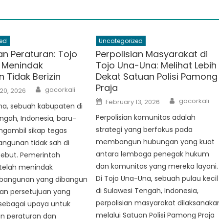
ed
Uncategorized
n Peraturan: Tojo
Perpolisian Masyarakat di
 Menindak
Tojo Una-Una: Melihat Lebih
 Tidak Berizin
Dekat Satuan Polisi Pamong
Praja
Author
gacorkali
20, 2026
Author
Posted
gacorkali
February 13, 2026
na, sebuah kabupaten di
on
Perpolisian komunitas adalah
ngah, Indonesia, baru-
strategi yang berfokus pada
ngambil sikap tegas
membangun hubungan yang kuat
ngunan tidak sah di
antara lembaga penegak hukum
sebut. Pemerintah
dan komunitas yang mereka layani.
telah menindak
Di Tojo Una-Una, sebuah pulau kecil
bangunan yang dibangun
di Sulawesi Tengah, Indonesia,
dan persetujuan yang
perpolisian masyarakat dilaksanaka
 sebagai upaya untuk
melalui Satuan Polisi Pamong Praja
 peraturan dan