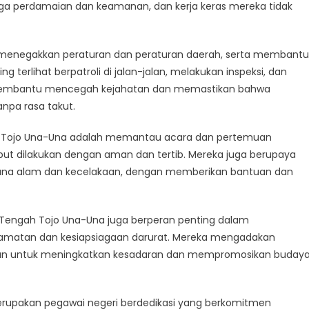
jo
a perdamaian dan keamanan, dan kerja keras mereka tidak
na-
a:
ardians
s menegakkan peraturan dan peraturan daerah, serta membantu
 terlihat berpatroli di jalan-jalan, melakukan inspeksi, dan
blic
membantu mencegah kejahatan dan memastikan bahwa
der
npa rasa takut.
nd
fety
ah Tojo Una-Una adalah memantau acara dan pertemuan
t dilakukan dengan aman dan tertib. Mereka juga berupaya
na alam dan kecelakaan, dengan memberikan bantuan dan
 Tengah Tojo Una-Una juga berperan penting dalam
amatan dan kesiapsiagaan darurat. Mereka mengadakan
kauan untuk meningkatkan kesadaran dan mempromosikan buday
erupakan pegawai negeri berdedikasi yang berkomitmen