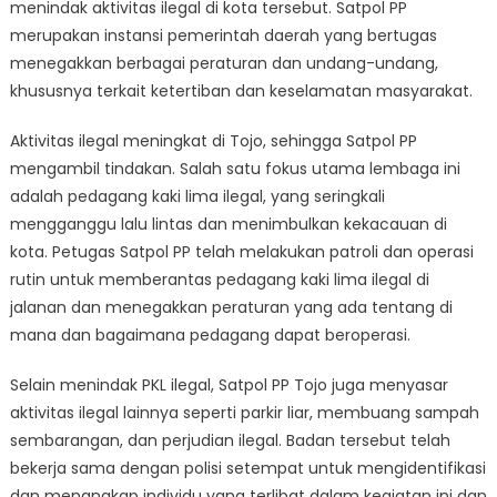
Aktivitas
menindak aktivitas ilegal di kota tersebut. Satpol PP
Ilegal
merupakan instansi pemerintah daerah yang bertugas
di
menegakkan berbagai peraturan dan undang-undang,
Kota
khususnya terkait ketertiban dan keselamatan masyarakat.
Aktivitas ilegal meningkat di Tojo, sehingga Satpol PP
mengambil tindakan. Salah satu fokus utama lembaga ini
adalah pedagang kaki lima ilegal, yang seringkali
mengganggu lalu lintas dan menimbulkan kekacauan di
kota. Petugas Satpol PP telah melakukan patroli dan operasi
rutin untuk memberantas pedagang kaki lima ilegal di
jalanan dan menegakkan peraturan yang ada tentang di
mana dan bagaimana pedagang dapat beroperasi.
Selain menindak PKL ilegal, Satpol PP Tojo juga menyasar
aktivitas ilegal lainnya seperti parkir liar, membuang sampah
sembarangan, dan perjudian ilegal. Badan tersebut telah
bekerja sama dengan polisi setempat untuk mengidentifikasi
dan menangkap individu yang terlibat dalam kegiatan ini dan