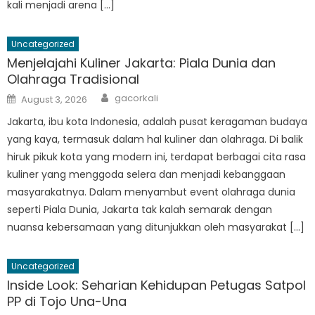
kali menjadi arena […]
Uncategorized
Menjelajahi Kuliner Jakarta: Piala Dunia dan
Olahraga Tradisional
Author
Posted
gacorkali
August 3, 2026
on
Jakarta, ibu kota Indonesia, adalah pusat keragaman budaya
yang kaya, termasuk dalam hal kuliner dan olahraga. Di balik
hiruk pikuk kota yang modern ini, terdapat berbagai cita rasa
kuliner yang menggoda selera dan menjadi kebanggaan
masyarakatnya. Dalam menyambut event olahraga dunia
seperti Piala Dunia, Jakarta tak kalah semarak dengan
nuansa kebersamaan yang ditunjukkan oleh masyarakat […]
Uncategorized
Inside Look: Seharian Kehidupan Petugas Satpol
PP di Tojo Una-Una