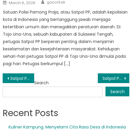
Author
Posted
gacorkali
March 6, 2026
on
Satuan Polisi Pamong Praja, atau Satpol PP, adalah kepolisian
kota di Indonesia yang bertanggung jawab menjaga
ketertiban umum dan menegakkan peraturan daerah. Di
Tojo Una-Una, sebuah kabupaten di Sulawesi Tengah,
petugas Satpol PP berperan penting dalam menjamin
keselamatan dan kesejahteraan masyarakat. Kehidupan
sehari-hari petugas Satpol PP di Tojo Una-Una dimulai pada
pagi hari. Petugas berkumpul […]
Post
Satpol PP Tojo Barat Menindak Pelanggaran Ketertiban Umum
Satpol PP Una-Una: Pahlawan Ketertiban dan Keamanan Masyarakat Tanpa Tanda Jasa
Search
navigation
Search
Recent Posts
Kuliner Kampung: Menyelami Cita Rasa Desa di Indonesia