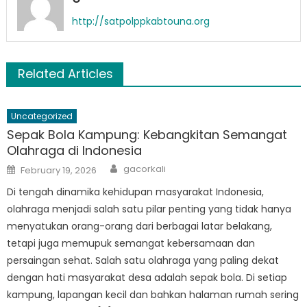
http://satpolppkabtouna.org
Related Articles
Uncategorized
Sepak Bola Kampung: Kebangkitan Semangat
Olahraga di Indonesia
Author
Posted
gacorkali
February 19, 2026
on
Di tengah dinamika kehidupan masyarakat Indonesia,
olahraga menjadi salah satu pilar penting yang tidak hanya
menyatukan orang-orang dari berbagai latar belakang,
tetapi juga memupuk semangat kebersamaan dan
persaingan sehat. Salah satu olahraga yang paling dekat
dengan hati masyarakat desa adalah sepak bola. Di setiap
kampung, lapangan kecil dan bahkan halaman rumah sering