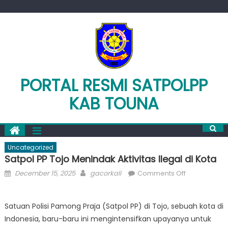
Skip
to
content
PORTAL RESMI SATPOLPP
KAB TOUNA
Uncategorized
Satpol PP Tojo Menindak Aktivitas Ilegal di Kota
Posted
Author
on
December 15, 2025
gacorkali
Comments Off
on
Satpol
PP
Satuan Polisi Pamong Praja (Satpol PP) di Tojo, sebuah kota di
Tojo
Indonesia, baru-baru ini mengintensifkan upayanya untuk
Menindak