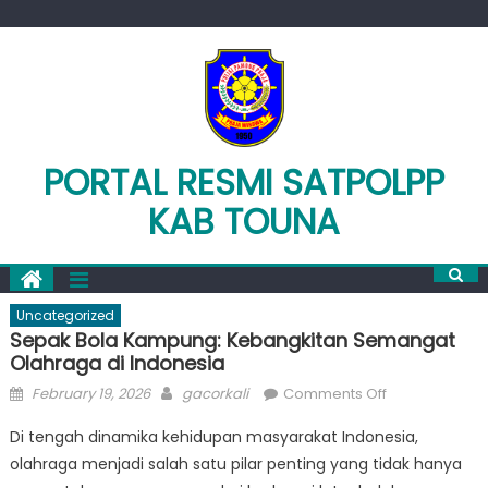
Skip
to
content
PORTAL RESMI SATPOLPP
KAB TOUNA
Uncategorized
Sepak Bola Kampung: Kebangkitan Semangat
Olahraga di Indonesia
Posted
Author
on
February 19, 2026
gacorkali
Comments Off
on
Sepak
Di tengah dinamika kehidupan masyarakat Indonesia,
Bola
olahraga menjadi salah satu pilar penting yang tidak hanya
Kampung: