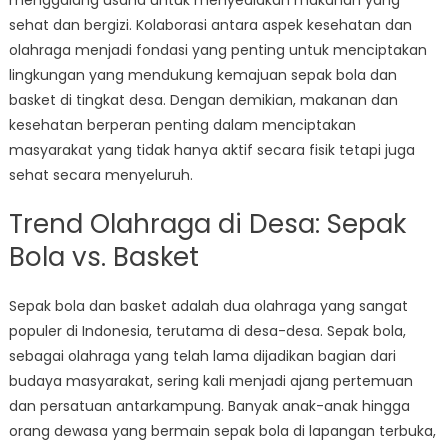
menggalang usaha untuk menyediakan makanan yang
sehat dan bergizi. Kolaborasi antara aspek kesehatan dan
olahraga menjadi fondasi yang penting untuk menciptakan
lingkungan yang mendukung kemajuan sepak bola dan
basket di tingkat desa. Dengan demikian, makanan dan
kesehatan berperan penting dalam menciptakan
masyarakat yang tidak hanya aktif secara fisik tetapi juga
sehat secara menyeluruh.
Trend Olahraga di Desa: Sepak
Bola vs. Basket
Sepak bola dan basket adalah dua olahraga yang sangat
populer di Indonesia, terutama di desa-desa. Sepak bola,
sebagai olahraga yang telah lama dijadikan bagian dari
budaya masyarakat, sering kali menjadi ajang pertemuan
dan persatuan antarkampung. Banyak anak-anak hingga
orang dewasa yang bermain sepak bola di lapangan terbuka,