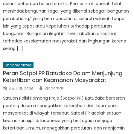
dalam beberapa bulan terakhir. Pemerintah daerah telah
menindak bangunan ilegal, yang dikenal sebagai “bangunan
pembohong,” yang bermunculan di seluruh wilayah tanpa
izin yang tepat atau kepatuhan terhadap peraturan
bangunan. Bangunan ilegal ini menimbulkan ancaman
terhadap keselamatan masyarakat dan lingkungan karena
sering […]
Uncategorized
Peran Satpol PP Batudaka Dalam Menjunjung
Ketertiban dan Keamanan Masyarakat
Author
Posted
gacorkali
April 15, 2026
on
Satuan Polisi Pamong Praja (Satpol PP) Batudaka berperan
penting dalam menegakkan ketertiban dan keamanan
masyarakat di wilayah tersebut. Satpol PP adalah satuan
keamanan sipil di Indonesia yang bertugas menjaga
ketertiban umum, menegakkan peraturan, dan menjamin