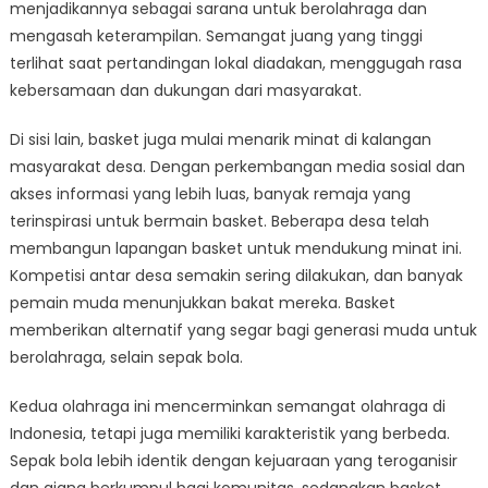
menjadikannya sebagai sarana untuk berolahraga dan
mengasah keterampilan. Semangat juang yang tinggi
terlihat saat pertandingan lokal diadakan, menggugah rasa
kebersamaan dan dukungan dari masyarakat.
Di sisi lain, basket juga mulai menarik minat di kalangan
masyarakat desa. Dengan perkembangan media sosial dan
akses informasi yang lebih luas, banyak remaja yang
terinspirasi untuk bermain basket. Beberapa desa telah
membangun lapangan basket untuk mendukung minat ini.
Kompetisi antar desa semakin sering dilakukan, dan banyak
pemain muda menunjukkan bakat mereka. Basket
memberikan alternatif yang segar bagi generasi muda untuk
berolahraga, selain sepak bola.
Kedua olahraga ini mencerminkan semangat olahraga di
Indonesia, tetapi juga memiliki karakteristik yang berbeda.
Sepak bola lebih identik dengan kejuaraan yang teroganisir