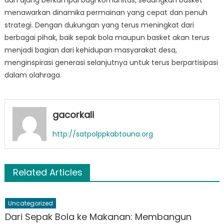
dan ajang berkumpul bagi komunitas, sedangkan basket
menawarkan dinamika permainan yang cepat dan penuh
strategi. Dengan dukungan yang terus meningkat dari
berbagai pihak, baik sepak bola maupun basket akan terus
menjadi bagian dari kehidupan masyarakat desa,
menginspirasi generasi selanjutnya untuk terus berpartisipasi
dalam olahraga.
gacorkali
http://satpolppkabtouna.org
Related Articles
Uncategorized
Dari Sepak Bola ke Makanan: Membangun